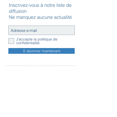
Inscrivez-vous à notre liste de
diffusion
Ne manquez aucune actualité
J’accepte la politique de
confidentialité.
S`abonner maintenant
Contact
Horaires
Adresse
d'ouverture
Inscription
Message - mailing
Newsletter
Conditions