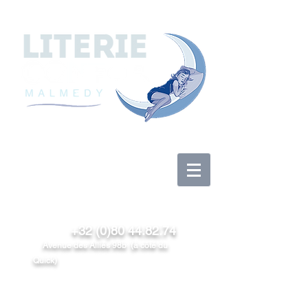
Se connecter
+32 (0)80 44.82.74
Avenue des Alliés 98b (à côté du
Quick)