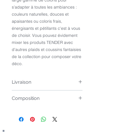
large gamme de coloris pour
s'adapter à toutes les ambiances :
couleurs naturelles, douces et
apaisantes ou coloris frais,
énergisants et pétillants c'est à vous
de choisir. Vous pouvez évidement
mixer les produits TENDER avec
d'autres plaids et coussins fantaisies
de la collection pour composer votre
déco.
Livraison
Cet article est tenu de stock et
Composition
livrable rapidement, si toutefois une
rupture de vait survenir, vous en
Taille
: 23 X 33
seriez averti, le délai serait alors de
Composant
: ENVELOPPE
quelques jours supplémentaires.
100%POLYESTER GARNISSAGE
100%PVC