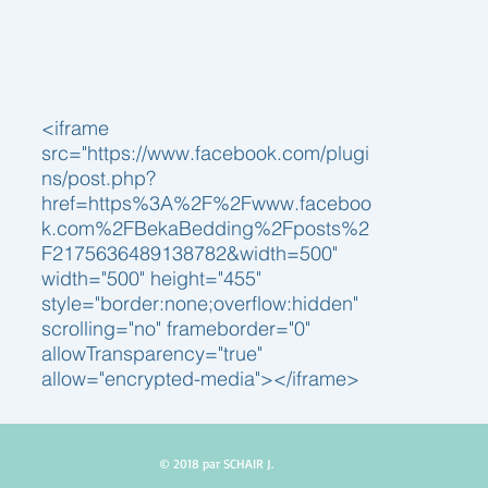
<iframe
src="https://www.facebook.com/plugi
ns/post.php?
href=https%3A%2F%2Fwww.faceboo
k.com%2FBekaBedding%2Fposts%2
F2175636489138782&width=500"
width="500" height="455"
style="border:none;overflow:hidden"
scrolling="no" frameborder="0"
allowTransparency="true"
allow="encrypted-media"></iframe>
© 2018 par SCHAIR J.