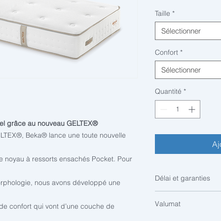
Taille
*
Sélectionner
Confort
*
Sélectionner
Quantité
*
nel grâce au nouveau GELTEX®
ELTEX®, Beka® lance une toute nouvelle
Aj
 le noyau à ressorts ensachés Pocket. Pour
Délai et garanties
morphologie, nous avons développé une
Article sur commande
Valumat
de confort qui vont d’une couche de
Garanties: