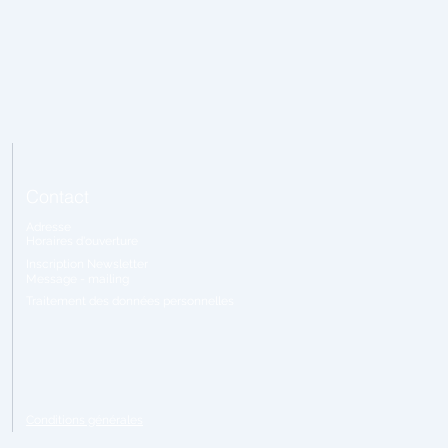
Contact
Adresse
Horaires
d'ouverture
Inscription Newsletter
Message - mailing
Traitement
des données personnelles
Conditions générales