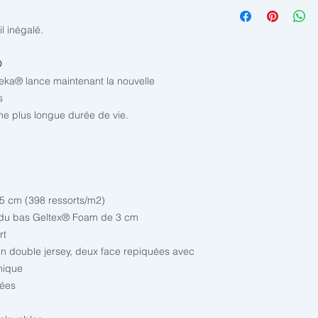
La contribution envi
Nous croyons en nos
comprise dans les pri
que vous serez très 
l inégalé.
tous matelas et sur-m
GELTEX®. C’est pour
matelas <120cm = 8
garanties* :
matelas >=120cm +
®
LA GARANTIE DE S
eka® lance maintenant la nouvelle
10 ANS DE GARANT
s
Toutes les infos sur 
une plus longue durée de vie.
5 cm (398 ressorts/m2)
 du bas Geltex® Foam de 3 cm
rt
en double jersey, deux face repiquées avec
nique
rées