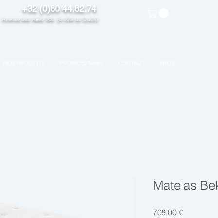
+32 (0)80 44.82.74
venue des Alliés 98b (à côté du Quick)
NOS PRODUITS
PROMOS/News
CONTACT
PROS
Matelas B
Prix
709,00 €