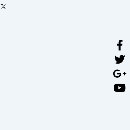
ronnementale Valumat est
 produits et sommes convaincus
x affichés et est obligatoire sur
satisfaitde votre matelas Beka®
atelas :
quoi nous vous offrons 2 x des
,5€
 17€
ATISFACTION GELTEX®*
IE DEGRESSIVES
la page Geltex inside