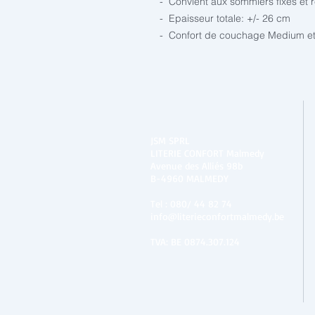
- Convient aux sommiers fixes et 
- Epaisseur totale: +/- 26 cm
- Confort de couchage Medium e
JSM SPRL
LITERIE CONFORT Malmedy
Avenue des Alliés 98b
B-4960 MALMEDY
Tel :
080/ 44 82 74
info@literieconfortmalmedy.be
TVA: BE 0874.307.124