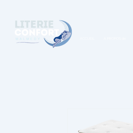
A
ACCUEIL
A PROPOS de