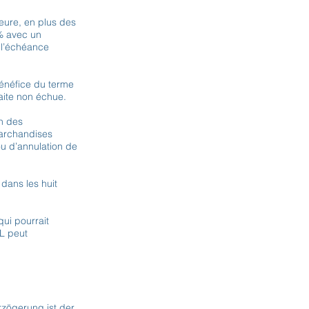
eure, en plus des
5% avec un
à l’échéance
bénéfice du terme
aite non échue.
on des
marchandises
u d’annulation de
 dans les huit
ui pourrait
RL peut
rzögerung ist der