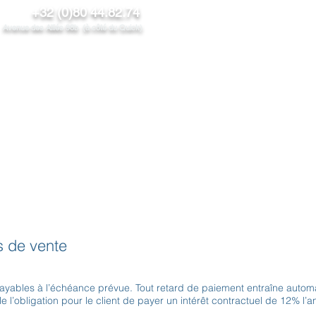
+32 (0)80 44.82.74
venue des Alliés 98b (à côté du Quick)
NOS PRODUITS
PROMOS/News
CONTACT
PROS
s de vente
payables à l’échéance prévue. Tout retard de paiement entraîne autom
l’obligation pour le client de payer un intérêt contractuel de 12% l’an