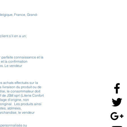
 Belgique, France, Grand-
ient s’il en a un;
 parfaite connaissance et la
et la confirmation
ées. Le vendeur
s achats effectués sur la
a livraison du produit ou de
délai, le consommateur doit
if de JSM sprl (Literie Confort
age d’origine, non
riginal. Les produits ainsi
ètes, abîmées,
marchandise, le vendeur
t personnalisés ou