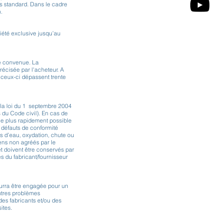
s standard. Dans le cadre
.
iété exclusive jusqu’au
ue convenue. La
récisée par l'acheteur. A
i ceux-ci dépassent trente
à la loi du 1 septembre 2004
 du Code civil). En cas de
 le plus rapidement possible
 défauts de conformité
ts d’eau, oxydation, chute ou
ens non agréés par le
 et doivent être conservés par
es du fabricant/fournisseur
ourra être engagée pour un
autres problèmes
des fabricants et/ou des
ites.