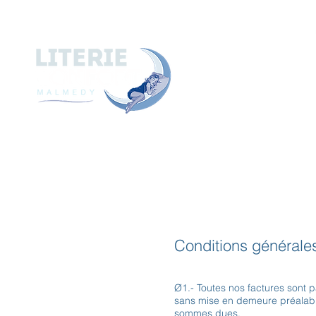
A
ACCUEIL
A PROPOS de
Conditions générale
Ø1.- Toutes nos factures sont 
sans mise en demeure préalable 
sommes dues.