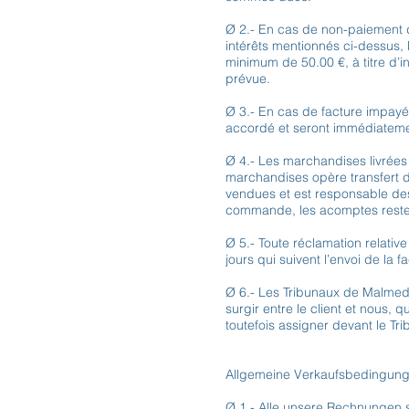
Ø 2.- En cas de non-paiement d
intérêts mentionnés ci-dessus,
minimum de 50.00 €, à titre d’i
prévue.
Ø 3.- En cas de facture impayé
accordé et seront immédiatemen
Ø 4.- Les marchandises livrées 
marchandises opère transfert de
vendues et est responsable de
commande, les acomptes rest
Ø 5.- Toute réclamation relative 
jours qui suivent l’envoi de la f
Ø 6.- Les Tribunaux de Malmedy
surgir entre le client et nous, 
toutefois assigner devant le Tri
Allgemeine Verkaufsbedingun
Ø 1.- Alle unsere Rechnungen s