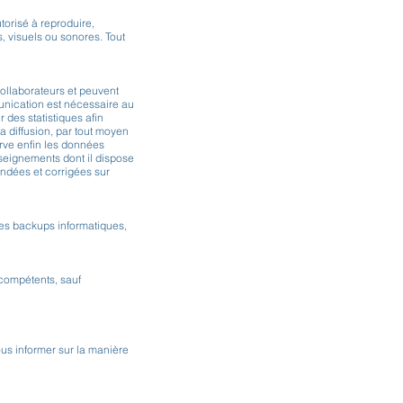
utorisé à reproduire,
ls, visuels ou sonores. Tout
llaborateurs et peuvent
munication est nécessaire au
 des statistiques afin
la diffusion, par tout moyen
rve enfin les données
seignements dont il dispose
ndées et corrigées sur
 les backups informatiques,
 compétents, sauf
us informer sur la manière