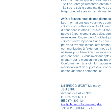
Les informations que nous sommes am
- Soit de l'enregistrement volontaire
- Soit de la saisie complète de vos 
téléphone, adresse e-mail) de maniè
2/ Que faisons-nous de ces données
Les informations que vous nous commu
- Si vous vous êtes abonnés à l'une d
d'annonces internes. Nous n'utilison
pouvez à tout moment vous désabonne
newsletters. Ou, en cas d'incident,
- Si vous avez répondu à une enquête
pouvons éventuellement être amenés 
communiquées à l'extérieur: nous e
utilisées pour l'envoi de messages d
coordonnées. Si vous avez accepté d
cliquant sur la mention "ne plus rece
Conformément à la loi Informatique et
modification et de suppression conc
contact/données personnelles.
LITERIE CONFORT Malmedy
JSM SPRL
Avenue des Alliés 98b
B-4960 MALMEDY
BE 0874.307.124
info@literieconfortmalmedy.be
Tel: +32 (0)80 44 82 74