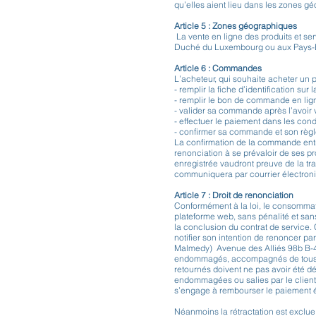
qu’elles aient lieu dans les zones g
Article 5 : Zones géographiques
La vente en ligne des produits et se
Duché du Luxembourg ou aux Pays-Ba
Article 6 : Commandes
L’acheteur, qui souhaite acheter un p
- remplir la fiche d’identification s
- remplir le bon de commande en lign
- valider sa commande après l’avoir v
- effectuer le paiement dans les cond
- confirmer sa commande et son règ
La confirmation de la commande entr
renonciation à se prévaloir de ses p
enregistrée vaudront preuve de la tr
communiquera par courrier électron
Article 7 : Droit de renonciation
Conformément à la loi, le consommate
plateforme web, sans pénalité et sans
la conclusion du contrat de service.
notifier son intention de renoncer par 
Malmedy) Avenue des Alliés 98b B-49
endommagés, accompagnés de tous leur
retournés doivent ne pas avoir été 
endommagées ou salies par le client 
s’engage à rembourser le paiement év
Néanmoins la rétractation est exclue