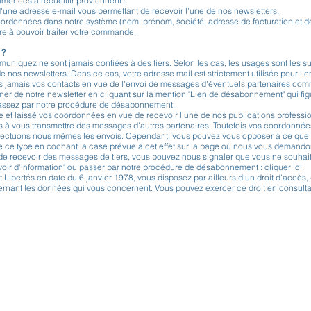
enées à recueillir proviennent :
 d'une adresse e-mail vous permettant de recevoir l'une de nos newsletters.
coordonnées dans notre système (nom, prénom, société, adresse de facturation et d
re à pouvoir traiter votre commande.
 ?
niquez ne sont jamais confiées à des tiers. Selon les cas, les usages sont les su
e nos newsletters. Dans ce cas, votre adresse mail est strictement utilisée pour l'en
s jamais vos contacts en vue de l'envoi de messages d'éventuels partenaires comm
r de notre newsletter en cliquant sur la mention "Lien de désabonnement" qui fi
 passez par notre procédure de désabonnement.
 et laissé vos coordonnées en vue de recevoir l'une de nos publications professi
à vous transmettre des messages d'autres partenaires. Toutefois vos coordonnée
ffectuons nous mêmes les envois. Cependant, vous pouvez vous opposer à ce que
e ce type en cochant la case prévue à cet effet sur la page où nous vous demando
e recevoir des messages de tiers, vous pouvez nous signaler que vous ne souhaite
voir d'information" ou passer par notre procédure de désabonnement : cliquer ici.
 Libertés en date du 6 janvier 1978, vous disposez par ailleurs d'un droit d'accès, d
ernant les données qui vous concernent. Vous pouvez exercer ce droit en consulta