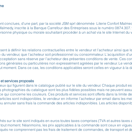
gne
nt conclues, d’une part, par la société JSM sprl dénommée Literie Confort Malmedy
Malmedy, inscrite à la Banque Carrefour des Entreprises sous le numéro 0874.307
e personne physique ou morale souhaitant procéder à un achat via le site Internet 
ent à définir les relations contractuelles entre le vendeur et l’acheteur ainsi que 
ite du vendeur, que l’acheteur soit professionnel ou consommateur. L’acquisition d’u
 acceptation sans réserve par l’acheteur des présentes conditions de vente. Ces co
ions générales ou particulières non expressément agréées par le vendeur. Le vend
out moment. Dans ce cas, les conditions applicables seront celles en vigueur à la
s et services proposés
 ceux qui figurent dans le catalogue publié sur le site du vendeur. Chaque produit
 Les photographies du catalogue sont les plus fidèles possibles mais ne peuvent assur
ce qui concerne les couleurs. Ces produits et services sont offerts dans la limite de
 articles sont indisponibles, le vendeur en informe l’acheteur par email dans les meill
 ou annuler sans frais la commande des articles indisponibles. Les articles disponib
ichés sur le site sont indiqués en euros toutes taxes comprises (TVA et autres taxes
x à tout moment. Néanmoins, les prix applicables à la commande sont ceux en vigu
ndiqués ne comprennent pas les frais de traitement de commandes, de transport et de