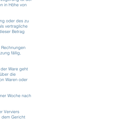
en in Höhe von
ung oder des zu
s vertragliche
ieser Betrag
gen Rechnungen
ung fällig,
g der Ware geht
 über die
von Waren oder
einer Woche nach
r Verviers
r dem Gericht