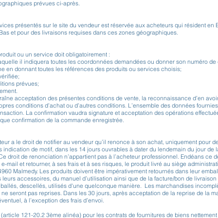
éographiques prévues ci-après.
rvices présentés sur le site du vendeur est réservée aux acheteurs qui résident en
s et pour des livraisons requises dans ces zones géographiques.
roduit ou un service doit obligatoirement :
ur laquelle il indiquera toutes les coordonnées demandées ou donner son numéro de cl
e en donnant toutes les références des produits ou services choisis;
érifiée;
itions prévues;
lement.
aîne acceptation des présentes conditions de vente, la reconnaissance d’en avoir
ropres conditions d’achat ou d’autres conditions. L’ensemble des données fournies 
ansaction. La confirmation vaudra signature et acceptation des opérations effectu
ique confirmation de la commande enregistrée.
ur a le droit de notifier au vendeur qu’il renonce à son achat, uniquement pour de
 indication de motif, dans les 14 jours ouvrables à dater du lendemain du jour de l
 Ce droit de renonciation n’appartient pas à l’acheteur professionnel. Endéans ce 
e-mail et retourner, à ses frais et à ses risques, le produit livré au siège administrat
60 Malmedy. Les produits doivent être impérativement retournés dans leur emball
s accessoires, du manuel d’utilisation ainsi que de la facture/bon de livraison o
déballés, descellés, utilisés d'une quelconque manière. Les marchandises incompl
ne seront pas reprises. Dans les 30 jours, après acceptation de la reprise de la 
entuel, à l’exception des frais d’envoi.
 (article 121-20.2 3ème alinéa) pour les contrats de fournitures de biens nettemen