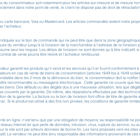
ons du consommateur, soit notamment pour les articles sur-mesure et de mesure hor
ctement dans notre point de vente, le client ne dispose pas de droit de rétractation
ou carte bancaire, Visa ou Mastercard. Les articles commandés restent notre propr
r l’acheteur.
sse indiquée sur le bon de commande qui ne peut être que dans la zone géographiq
es du vendeur jusqu'à la livraison de la marchandise à l'adresse de la livraison p
ume seul les risques. Les délais de livraison ne sont donnés qu’à titre indicatif; s
ontrat de vente pourra être résilié et l’acheteur remboursé.
ur garantit les produits qu’il vend et les services qu'il er fournit conformément 
ateurs en cas de vente de biens de consommation (articles 1649 bis à 1649 octies
nstatée dans les 2 mois de la délivrance du bien, le consommateur doit la notifier
ettre recommandée ou messagerie électronique. Cette garantie ne couvre que les
des biens. Des défauts ou des dégâts dus à une mauvaise utilisation, tels que dégâ
as couverts par la garantie. De même, des réparations effectuées par des technici
tion de la garantie. La facture ou le bon de livraison font office de titre de garantie
l. Si le produit est utilisé à des fins non privées, les conditions de garantie limité
te en ligne, n’est tenu que par une obligation de moyens; sa responsabilité ne p
 réseau Internet tel que perte de données, intrusion, virus, rupture du service, ou 
ur le site sont par ailleurs données de bonne foi. Les liens proposés vers les sites 
matif. Le vendeur ne peut être tenu responsable des informations provenant de ces s