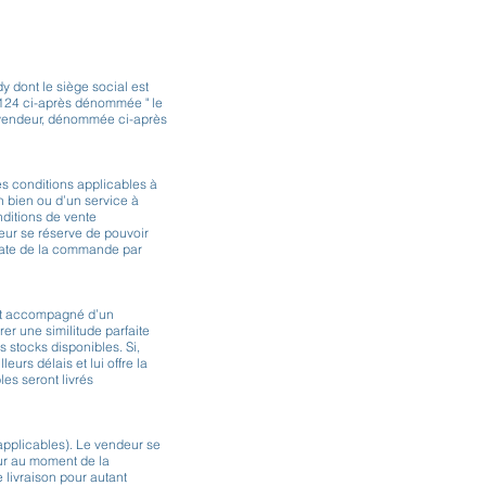
 dont le siège social est
.124 ci-après dénommée " le
du vendeur, dénommée ci-après
les conditions applicables à
n bien ou d’un service à
nditions de vente
eur se réserve de pouvoir
 date de la commande par
 est accompagné d’un
er une similitude parfaite
s stocks disponibles. Si,
eurs délais et lui offre la
les seront livrés
 applicables). Le vendeur se
eur au moment de la
 livraison pour autant