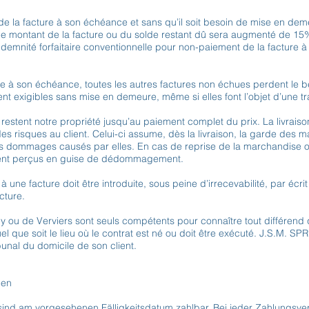
e la facture à son échéance et sans qu’il soit besoin de mise en dem
 le montant de la facture ou du solde restant dû sera augmenté de 1
ndemnité forfaitaire conventionnelle pour non-paiement de la facture 
e à son échéance, toutes les autres factures non échues perdent le 
t exigibles sans mise en demeure, même si elles font l’objet d’une tr
restent notre propriété jusqu’au paiement complet du prix. La livrais
s risques au client. Celui-ci assume, dès la livraison, la garde des 
s dommages causés par elles. En cas de reprise de la marchandise o
ent perçus en guise de dédommagement.
à une facture doit être introduite, sous peine d’irrecevabilité, par écrit
acture.
 ou de Verviers sont seuls compétents pour connaître tout différend q
quel que soit le lieu où le contrat est né ou doit être exécuté. J.S.M. SP
bunal du domicile de son client.
gen
ind am vorgesehenen Fälligkeitsdatum zahlbar. Bei jeder Zahlungsve