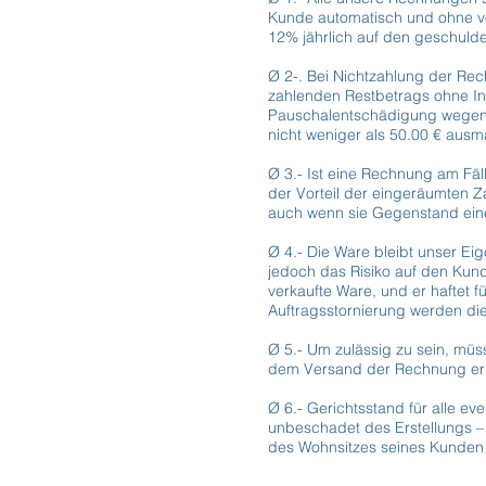
Kunde automatisch und ohne vo
12% jährlich auf den geschuldet
Ø 2-. Bei Nichtzahlung der Re
zahlenden Restbetrags ohne In
Pauschalentschädigung wegen 
nicht weniger als 50.00 € aus
Ø 3.- Ist eine Rechnung am Fäll
der Vorteil der eingeräumten Z
auch wenn sie Gegenstand eine
Ø 4.- Die Ware bleibt unser Ei
jedoch das Risiko auf den Kund
verkaufte Ware, und er haftet 
Auftragsstornierung werden di
Ø 5.- Um zulässig zu sein, mü
dem Versand der Rechnung er
Ø 6.- Gerichtsstand für alle e
unbeschadet des Erstellungs –
des Wohnsitzes seines Kunden 