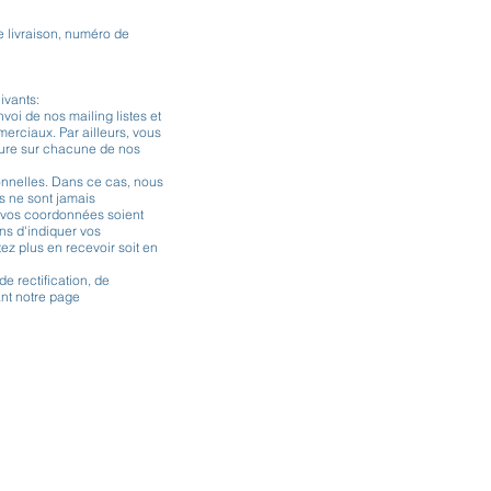
e livraison, numéro de
ivants:
voi de nos mailing listes et
erciaux. Par ailleurs, vous
gure sur chacune de nos
onnelles. Dans ce cas, nous
s ne sont jamais
 vos coordonnées soient
ns d'indiquer vos
z plus en recevoir soit en
e rectification, de
nt notre page