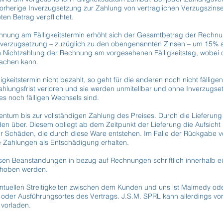
rherige Inverzugsetzung zur Zahlung von vertraglichen Verzugszins
en Betrag verpflichtet.
chnung am Fälligkeitstermin erhöht sich der Gesamtbetrag der Rechn
verzugsetzung – zuzüglich zu den obengenannten Zinsen – um 15% al
Nichtzahlung der Rechnung am vorgesehenen Fälligkeitstag, wobei d
machen kann.
igkeitstermin nicht bezahlt, so geht für die anderen noch nicht fälli
ahlungsfrist verloren und sie werden unmitellbar und ohne Inverzugsetz
s noch fälligen Wechsels sind.
gentum bis zur vollständigen Zahlung des Preises. Durch die Lieferun
en über. Diesem obliegt ab dem Zeitpunkt der Lieferung die Aufsicht
für Schäden, die durch diese Ware entstehen. Im Falle der Rückgabe 
e Zahlungen als Entschädigung erhalten.
ssen Beanstandungen in bezug auf Rechnungen schriftlich innerhalb 
hoben werden.
ventuellen Streitigkeiten zwischen dem Kunden und uns ist Malmedy ode
 oder Ausführungsortes des Vertrags. J.S.M. SPRL kann allerdings vo
vorladen.