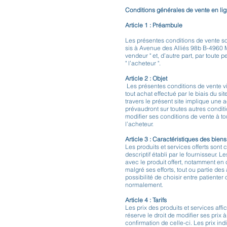
Conditions générales de vente en li
Article 1 : Préambule
Les présentes conditions de vente so
sis à Avenue des Alliés 98b B-4960 
vendeur " et, d’autre part, par tout
" l’acheteur ".
Article 2 : Objet
Les présentes conditions de vente vis
tout achat effectué par le biais du s
travers le présent site implique une
prévaudront sur toutes autres condit
modifier ses conditions de vente à t
l’acheteur.
Article 3 : Caractéristiques des bien
Les produits et services offerts sont
descriptif établi par le fournisseur.
avec le produit offert, notamment en 
malgré ses efforts, tout ou partie des
possibilité de choisir entre patienter
normalement.
Article 4 : Tarifs
Les prix des produits et services aff
réserve le droit de modifier ses pri
confirmation de celle-ci. Les prix i