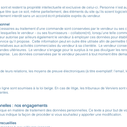
ont et restent la propriété intellectuelle et exclusive de celui-ci. Personne n’est a
elque titre que ce soit, même partiellement, des éléments du site qu’ils soient logicie
ictement interdit sans un accord écrit préalable exprès du vendeur.
rsonnel
essaires au traitement d’une commande sont conservées par le vendeur ou ses co
 lesquelles le vendeur – ou ses fournisseurs – collabore(nt), lorsqu’une telle com
eur autorise par ailleurs également le vendeur à employer ces données pour établir
service qu'il propose. Cette information peut en outre être utilisée afin de permettre 
relatives aux activités commerciales du vendeur à sa clientèle. Le vendeur conse
andes ultérieures. Le vendeur s'engage pour le surplus à ne pas divulguer les ren
treprise. Les données conservées par le vendeur peuvent à tout moment être dema
de leurs relations, les moyens de preuve électroniques (à titre exemplatif: l'email,
ligne sont soumises à la loi belge. En cas de litige, les tribunaux de Verviers sont
antes.
nnelles : nos engagements
tique en matière de traitement des données personnelles. Ce texte a pour but de vo
ous indique la façon de procéder si vous souhaitez y apporter une modification.
recueillies