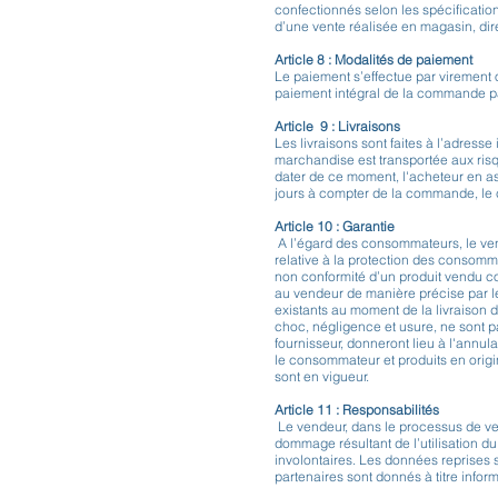
confectionnés selon les spécificati
d’une vente réalisée en magasin, dire
Article 8 : Modalités de paiement
Le paiement s’effectue par virement 
paiement intégral de la commande pa
Article 9 : Livraisons
Les livraisons sont faites à l’adre
marchandise est transportée aux risqu
dater de ce moment, l'acheteur en ass
jours à compter de la commande, le c
Article 10 : Garantie
A l’égard des consommateurs, le vende
relative à la protection des consomm
non conformité d’un produit vendu co
au vendeur de manière précise par l
existants au moment de la livraison 
choc, négligence et usure, ne sont p
fournisseur, donneront lieu à l'annula
le consommateur et produits en origina
sont en vigueur.
Article 11 : Responsabilités
Le vendeur, dans le processus de ven
dommage résultant de l’utilisation du
involontaires. Les données reprises s
partenaires sont donnés à titre infor