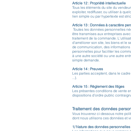
Article 12 : Propriété intellectuelle
Tous les éléments du site du vendeur s
exploiter, rediffuser, ou utiliser à qu
lien simple ou par hypertexte est str
Article 13 : Données à caractère pe
Toutes les données personnelles néc
être transmises aux entreprises avec
traitement de la commande. L'utilisat
d'améliorer son site, les biens et le 
de communication, des informations 
personnelles pour faciliter les comm
à une autre société ou une autre en
simple demande.
Article 14 : Preuves
Les parties acceptent, dans le cadre 
...).
Article 15 : Règlement des litiges
Les présentes conditions de vente en 
dispositions d’ordre public contraign
Traitement des données perso
Vous trouverez ci-dessous notre poli
dont nous utilisons ces données et v
1/ Nature des données personnelles 