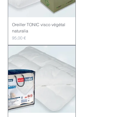
Oreiller TONIC visco végétal
naturalia
Preis
95,00 €