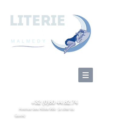
Anmelden
+32 (0)80 44.82.74
Avenue des Alliés 98b (à côté du
Quick)