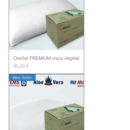
Oreiller PREMIUM visco végétal
Preis
95,00 €
Best Seller