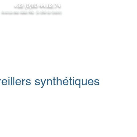
+32 (0)80 44.82.74
venue des Alliés 98b (à côté du Quick)
NOS PRODUITS
PROMOS/News
CONTACT
PROS
eillers synthétiques