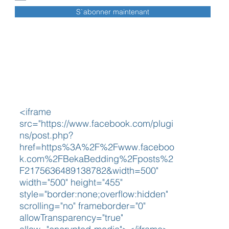
S`abonner maintenant
<iframe
src="https://www.facebook.com/plugi
ns/post.php?
href=https%3A%2F%2Fwww.faceboo
k.com%2FBekaBedding%2Fposts%2
F2175636489138782&width=500"
width="500" height="455"
style="border:none;overflow:hidden"
scrolling="no" frameborder="0"
allowTransparency="true"