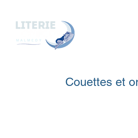
A
ACCUEIL
A PROPOS de
Couettes et or