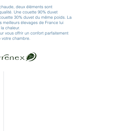
t chaude, deux éléments sont
 qualité. Une couette 90% duvet
couette 30% duvet du même poids. La
 meilleurs élevages de France lui
la chaleur.
r vous offrir un confort parfaitement
e votre chambre.
Contact
Adresse
Horaires
d'ouverture
Inscription Newsletter
Message - mailing
Traitement
des données personnelles