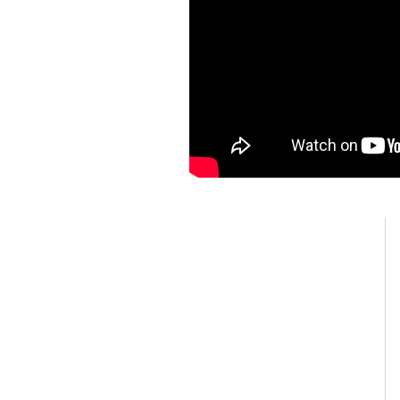
JSM SPRL
LITERIE CONFORT Malmedy
Avenue des Alliés 98b
B-4960 MALMEDY
Tel :
080/ 44 82 74
info@literieconfortmalmedy.be
TVA: BE 0874.307.124