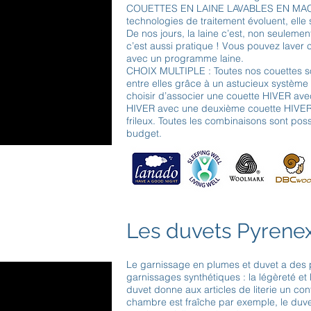
COUETTES EN LAINE LAVABLES EN MACHINE
technologies de traitement évoluent, elle
De nos jours, la laine c’est, non seulemen
c’est aussi pratique ! Vous pouvez laver
avec un programme laine.
CHOIX MULTIPLE : Toutes nos couettes s
entre elles grâce à un astucieux systèm
choisir d’associer une couette HIVER av
HIVER avec une deuxième couette HIVER, 
frileux. Toutes les combinaisons sont poss
budget.
Les duvets Pyrene
Le garnissage en plumes et duvet a des 
garnissages synthétiques : la légèreté et 
duvet donne aux articles de literie un co
chambre est fraîche par exemple, le du