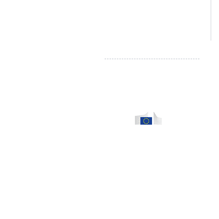
Droit de rétractation - Formulaire
Règlement en ligne des litiges