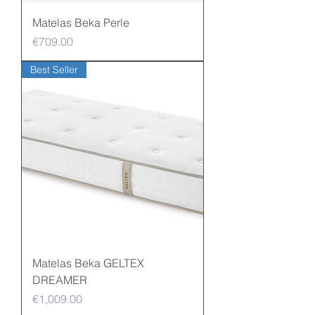
Matelas Beka Perle
Price
€709.00
Best Seller
Matelas Beka GELTEX
DREAMER
Price
€1,009.00