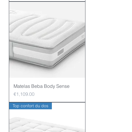
Matelas Beba Body Sense
Price
€1,109.00
Top confort du dos