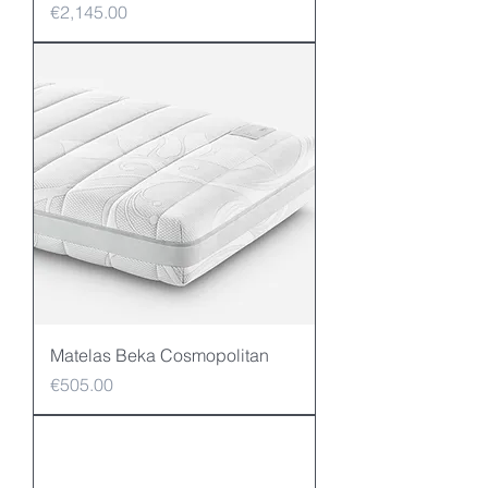
Price
€2,145.00
Matelas Beka Cosmopolitan
Price
€505.00