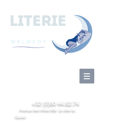
Log In
+32 (0)80 44.82.74
Avenue des Alliés 98b (à côté du
Quick)