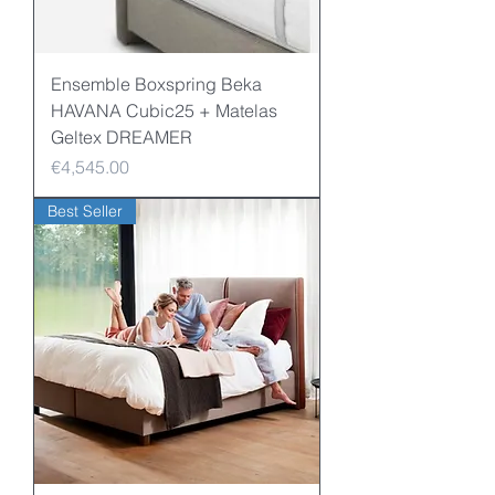
Ensemble Boxspring Beka
HAVANA Cubic25 + Matelas
Geltex DREAMER
Price
€4,545.00
Best Seller