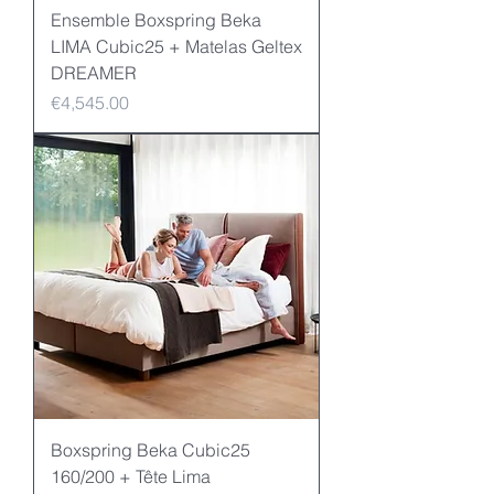
Ensemble Boxspring Beka
LIMA Cubic25 + Matelas Geltex
DREAMER
Price
€4,545.00
Boxspring Beka Cubic25
160/200 + Tête Lima