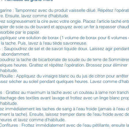
garine : Tamponnez avec du produit vaisselle dilué. Répétez l'opérat
ire. Ensuite, lavez comme d'habitude.
vez soigneusement la cire avec votre ongle. Placez l'article taché en
ier de soie ou de buvard et appuyez avec un fer à repasser chaud.
bsorbée par le papier.
 Appliquez une solution de borax (1 volume de borax pour 6 volumes 
la tache. Puis, lavez à l'eau tiède savonneuse.
es : Saupoudrez de sel et de savon liquide doux. Laissez agir pendan
ez abondamment.
poudrez la tache de bicarbonate de soude ou de terre de Sommières
elques heures. Grattez et répétez l'opération. Brossez pour éliminer 
habitude.
Rouille : Appliquez du vinaigre blanc ou du jus de citron pour arrêter
ssez sécher au soleil pendant quelques heures. Lavez comme d'hab
s : Grattez au maximum la tache avec un couteau à lame non trancha
tachage des textiles avant lavage et frottez avec un linge blanc prop
habitude.
ez immédiatement les taches de sang à l'eau froide (jamais à l'eau 
ivement la tache). Ensuite, laissez tremper dans de l'eau froide avec 
heures et lavez comme d'habitude.
onfitures : Frottez immédiatement avec de l'eau pétillante, ensuite l