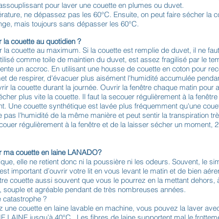
 assouplissant pour laver une couette en plumes ou duvet.
érature, ne dépassez pas les 60°C. Ensuite, on peut faire sécher la cou
inge, mais toujours sans dépasser les 60°C.
la couette au quotidien ?
r la couette au maximum. Si la couette est remplie de duvet, il ne fau
 utilisé comme toile de maintien du duvet, est assez fragilisé par le te
ésente un accroc. En utilisant une housse de couette en coton pour reco
met de respirer, d'évacuer plus aisément l'humidité accumulée pendant
rir la couette durant la journée. Ouvrir la fenêtre chaque matin pour a
her plus vite la couette. Il faut la secouer régulièrement à la fenêtre
nt. Une couette synthétique est lavée plus fréquemment qu'une couet
e pas l'humidité de la même manière et peut sentir la transpiration t
ecouer régulièrement à la fenêtre et de la laisser sécher un moment, 2
r ma couette en laine LANADO?
tique, elle ne retient donc ni la poussière ni les odeurs. Souvent, le si
Il est important d’ouvrir votre lit en vous levant le matin et de bien aére
e couette aussi souvent que vous le pourrez en la mettant dehors, à 
te, souple et agréable pendant de très nombreuses années.
e catastrophe ?
z une couette en laine lavable en machine, vous pouvez la laver ave
INE jusqu’à 40°C . Les fibres de laine supportent mal le frotteme