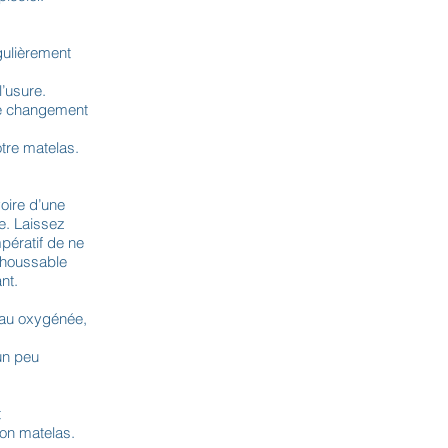
égulièrement
l’usure.
que changement
otre matelas.
voire d’une
re. Laissez
mpératif de ne
éhoussable
nt.
eau oxygénée,
un peu
t
son matelas.