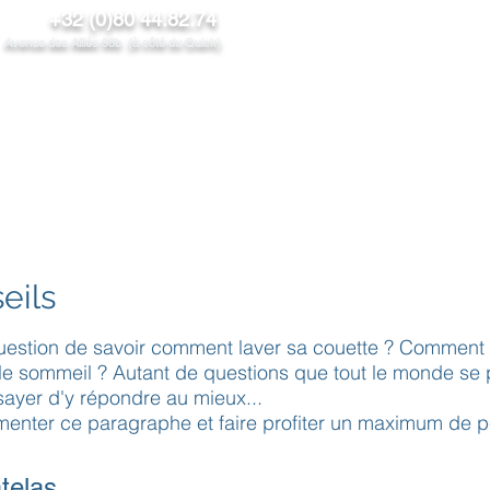
+32 (0)80 44.82.74
venue des Alliés 98b (à côté du Quick)
NOS PRODUITS
PROMOS/News
CONTACT
PROS
eils
question de savoir comment laver sa couette ? Comment f
e sommeil ? Autant de questions que tout le monde se p
sayer d'y répondre au mieux...
menter ce paragraphe et faire profiter un maximum de 
telas