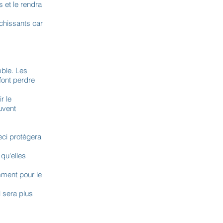
s et le rendra
nchissants car
mble. Les
 font perdre
r le
uvent
eci protègera
qu'elles
mment pour le
l sera plus