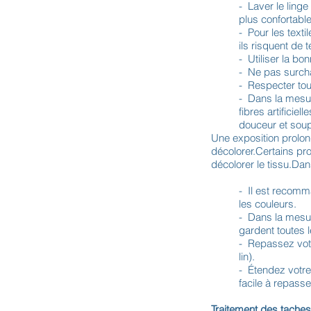
- Laver le linge
plus confortable
- Pour les texti
ils risquent de t
- Utiliser la bo
- Ne pas surcha
- Respecter touj
- Dans la mesure
fibres artificie
douceur et sou
Une exposition prolongé
décolorer.Certains pr
décolorer le tissu.Dans 
- Il est recomma
les couleurs.
- Dans la mesur
gardent toutes 
- Repassez votr
lin).
- Étendez votre 
facile à repasser
Traitement des tach