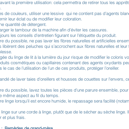
 avant la première utilisation: cela permettra de retirer tous les apprêt
.
les de couleurs, utiliser une lessive qui ne contient pas d’agents bla
ernir leur éclat ou de modifier leur coloration.
nne quantité de détergent.
rger le tambour de la machine afin d’éviter les cassures.
ours les conseils d'entretien figurant sur l'étiquette du produit.
 du possible, ne pas laver les fibres naturelles et artificielles ense
lles libèrent des peluches qui s’accrochent aux fibres naturelles et leur
plesse.
e du linge de lit à la lumière du jour risque de modifier le coloris voi
oduits cosmétiques ou capillaires contenant des agents oxydants pe
le cas de l’utilisation de l’un de ces produits, protéger l’oreiller.
ndé de laver taies d'oreillers et housses de couettes sur l'envers, c
e du possible, lavez toutes les pièces d'une parure ensemble, pour 
le même aspect au fil du temps.
e linge lorsqu'il est encore humide, le repassage sera facilité (nota
linge sur une corde à linge, plutôt que de le sécher au sèche linge. I
 et plus frais.
es : Remèdes de grand-mère