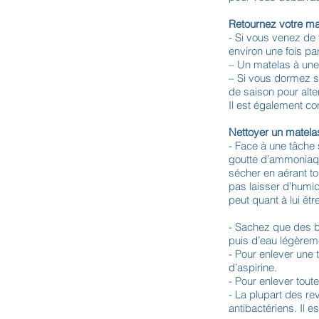
Retournez votre ma
- Si vous venez de f
environ une fois pa
– Un matelas à une 
– Si vous dormez s
de saison pour alte
Il est également co
Nettoyer un matela
- Face à une tâche 
goutte d’ammoniaque
sécher en aérant tou
pas laisser d’humi
peut quant à lui êt
- Sachez que des b
puis d’eau légèreme
- Pour enlever une 
d’aspirine.
- Pour enlever tout
- La plupart des re
antibactériens. Il 