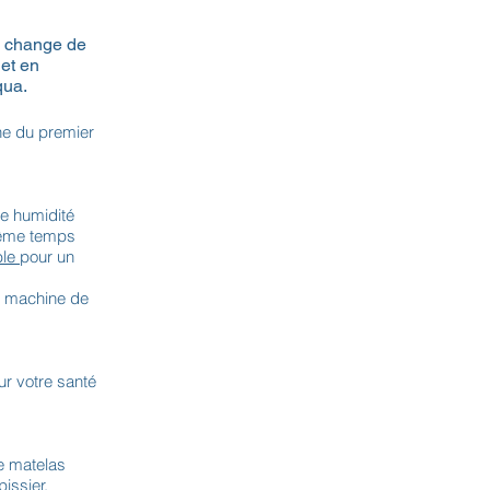
e change de
et en
qua.
gne du premier
te humidité
 même temps
le
pour un
en machine de
ur votre santé
e matelas
issier.