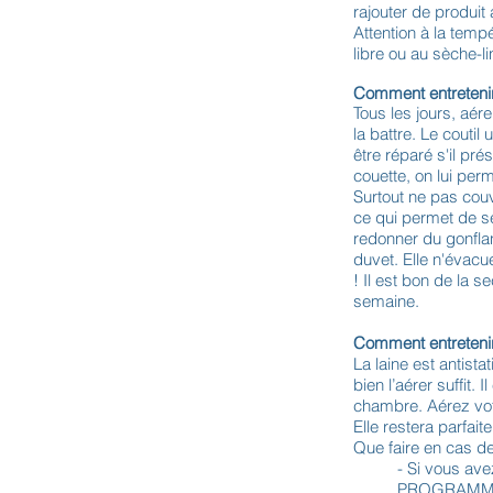
rajouter de produit
Attention à la temp
libre ou au sèche-l
Comment entretenir 
Tous les jours, aére
la battre. Le coutil
être réparé s'il pr
couette, on lui per
Surtout ne pas couv
ce qui permet de séc
redonner du gonfla
duvet. Elle n'évacu
! Il est bon de la s
semaine.
Comment entreteni
La laine est antista
bien l’aérer suffit. 
chambre. Aérez votr
Elle restera parfai
Que faire en cas d
- Si vous ave
PROGRAMME LA