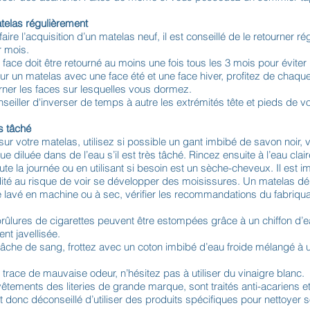
telas régulièrement
aire l’acquisition d’un matelas neuf, il est conseillé de le retourner r
r mois.
face doit être retourné au moins une fois tous les 3 mois pour éviter 
ur un matelas avec une face été et une face hiver, profitez de cha
rner les faces sur lesquelles vous dormez.
nseiller d'inverser de temps à autre les extrémités tête et pieds de v
s tâché
sur votre matelas, utilisez si possible un gant imbibé de savon noir, 
 diluée dans de l’eau s’il est très tâché. Rincez ensuite à l’eau clai
te la journée ou en utilisant si besoin est un sèche-cheveux. Il est i
dité au risque de voir se développer des moisissures. Un matelas d
re lavé en machine ou à sec, vérifier les recommandations du fabriqua
rûlures de cigarettes peuvent être estompées grâce à un chiffon d’
nt javellisée.
tâche de sang, frottez avec un coton imbibé d’eau froide mélangé à 
e trace de mauvaise odeur, n’hésitez pas à utiliser du vinaigre blanc.
vêtements des literies de grande marque, sont traités anti-acariens e
est donc déconseillé d’utiliser des produits spécifiques pour nettoyer 