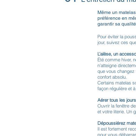
Même un matelas d
préférence en mêm
garantir sa quali
Pour éviter la pous
jour, suivez ces qu
L’alèse, un accessoi
Été comme hiver, no
n’atteigne directe
que vous changez 
confort absolu.
Certains matelas s
façon régulière et 
Aérer tous les jours
Ouvrir la fenêtre 
et votre literie. U
Dépoussiérez mate
Il est fortement re
pour vous débarras