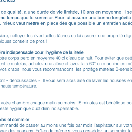
e qualité, a une durée de vie limitée, 10 ans en moyenne. Il s
e temps que le sommier. Pour lui assurer une bonne longévité 
té, mieux vaut mettre en place dès que possible un entretien adé
sière, nettoyer les éventuelles tâches ou lui assurer une propreté di
elques conseils de pros !
re indispensable pour l’hygiène de la literie
tre corps perd en moyenne 40 cl d’eau par nuit. Pour éviter que cet
ment le matelas, achetez une alèse et lavez-la à 60° en machine en
vos draps,
nous vous recommandons les protège matelas B-sensib
ont « déhoussables ». Il vous sera alors aisé de laver les housses 
à haute température.
de votre chambre chaque matin au moins 15 minutes est bénéfique po
n geste hygiénique quotidien indispensable.
las et sommier
commandé de passer au moins une fois par mois l’aspirateur sur votr
ser des acariens. Faîtes de même si vous possédez un sommier tap