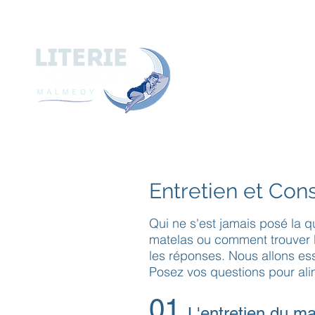
A
ACCUEIL
A PROPOS de
Entretien et Cons
Qui ne s'est jamais posé la 
matelas ou comment trouver l
les réponses. Nous allons es
Posez vos questions pour ali
01
L'entretien du ma