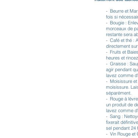
- Beurre et Mar
fois si nécessa
- Bougie : Enle
morceaux de pap
restante sera a
- Café et thé :
directement sur 
- Fruits et Bai
heures et rinc
- Graisse : Sau
agir pendant qu
lavez comme d'
- Moisissure et 
moisissure. Lai
séparément.
- Rouge à lèvre
un produit de dé
lavez comme d'
- Sang : Nettoy
fixerait définit
sel pendant 24 
- Vin Rouge et C