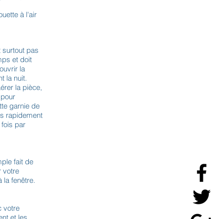
ette à l'air
t surtout pas
mps et doit
uvrir la
 la nuit.
érer la pièce,
 pour
te garnie de
rès rapidement
 fois par
mple fait de
r votre
la fenêtre.
c votre
nt et les