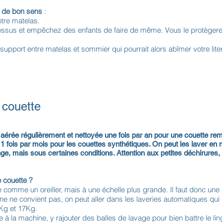
 de bon sens
:
otre matelas.
ssus et empêchez des enfants de faire de même. Vous le protègerez
upport entre matelas et sommier qui pourrait alors abîmer votre liter
a couette
e aérée régulièrement et nettoyée une fois par an pour une couette rem
1 fois par mois pour les couettes synthétiques. On peut les laver en 
ge, mais sous certaines conditions. Attention aux petites déchirures,
 couette ?
 comme un oreiller, mais à une échelle plus grande. Il faut donc un
ne ne convient pas, on peut aller dans les laveries automatiques qui
Kg et 17Kg.
e à la machine, y rajouter des balles de lavage pour bien battre le li