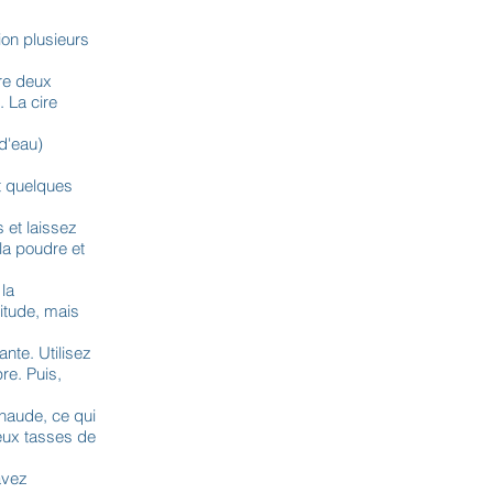
ion plusieurs
tre deux
 La cire
d'eau)
t quelques
 et laissez
la poudre et
 la
itude, mais
nte. Utilisez
re. Puis,
chaude, ce qui
deux tasses de
avez