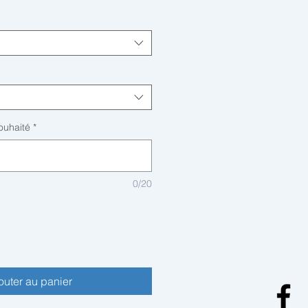
ouhaité
*
0/20
outer au panier