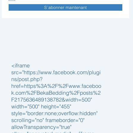
S`abonner maintenant
<iframe
src="https://www.facebook.com/plugi
ns/post.php?
href=https%3A%2F%2Fwww.faceboo
k.com%2FBekaBedding%2Fposts%2
F2175636489138782&width=500"
width="500" height="455"
style="border:none;overflow:hidden"
scrolling="no" frameborder="0"
allowTransparency="true"