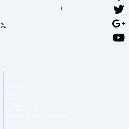
pring en choisissant une :
a
du tissu souhaité
matelas
Contact
Adresse
Horaires
d'ouverture
Inscription Newsletter
Message - mailing
Traitement
des données personnelles