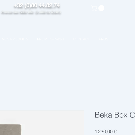
+32 (0)80 44.82.74
venue des Alliés 98b (à côté du Quick)
NOS PRODUITS
PROMOS/News
CONTACT
PROS
Beka Box C
Prix
1 230,00 €