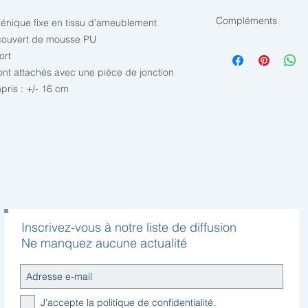
Compléments
génique fixe en tissu d’ameublement
ecouvert de mousse PU
Composez votre Boxs
ort
1. une tête de lit Bek
ont attachés avec une pièce de jonction
2. les pieds Beka
pris : +/- 16 cm
3. indiquez le colori 
4. Choisissez votre 
Inscrivez-vous à notre liste de diffusion
Ne manquez aucune actualité
J’accepte la politique de confidentialité.