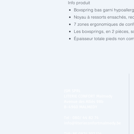
Info produit
Boxspring bas garni hypoaller
Noyau à ressorts ensachés, r
7 zones ergonomiques de conf
Les boxsprings, en 2 pièces, s
Épaisseur totale pieds non com
JSM SPRL
LITERIE CONFORT Malmedy
Avenue des Alliés 98b
B-4960 MALMEDY
Tel :
080/ 44 82 74
info@literieconfortmalmedy.be
TVA: BE 0874.307.124