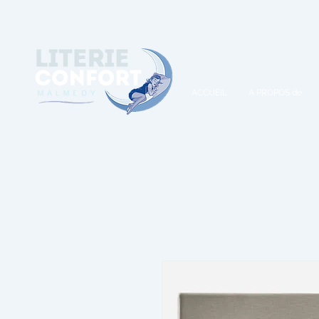
A
ACCUEIL
A PROPOS de