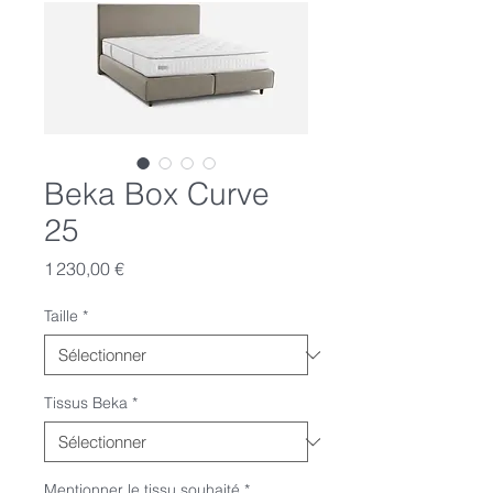
Beka Box Curve
25
Prix
1 230,00 €
Taille
*
Tissus Beka
*
Mentionner le tissu souhaité
*