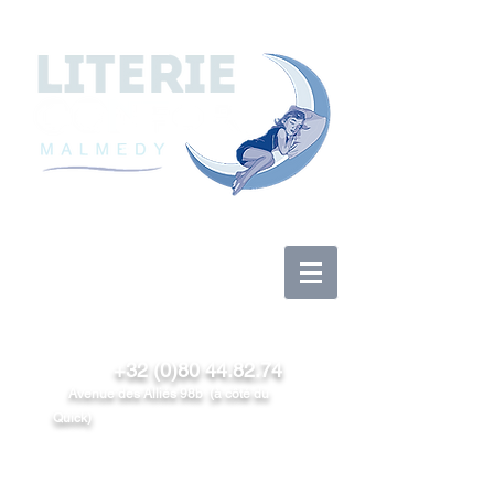
Se connecter
+32 (0)80 44.82.74
Avenue des Alliés 98b (à côté du
Quick)