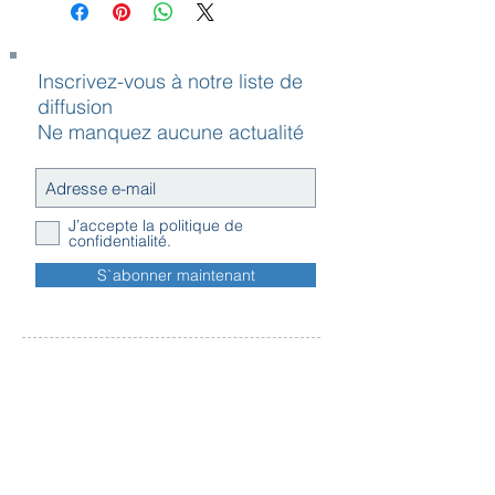
1. une tête de lit Beka
2. les pieds Beka
3. indiquez le colori du tissu souhaité
Inscrivez-vous à notre liste de
4. Choisissez votre matelas
diffusion
Ne manquez aucune actualité
J’accepte la politique de
confidentialité.
S`abonner maintenant
Contact
Horaires
Adresse
d'ouverture
Inscription
Message - mailing
Newsletter