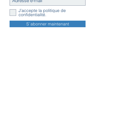
J’accepte la politique de
confidentialité.
S`abonner maintenant
Contact
Horaires
Adresse
d'ouverture
Inscription
Message - mailing
Newsletter
Conditions
générales
Règlement en ligne des litiges
Traitement
des données personnelles