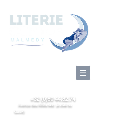
Se connecter
+32 (0)80 44.82.74
Avenue des Alliés 98b (à côté du
Quick)