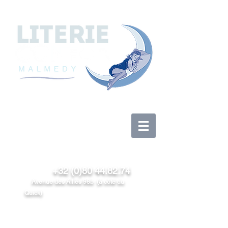
Se connecter
+32 (0)80 44.82.74
Avenue des Alliés 98b (à côté du
Quick)