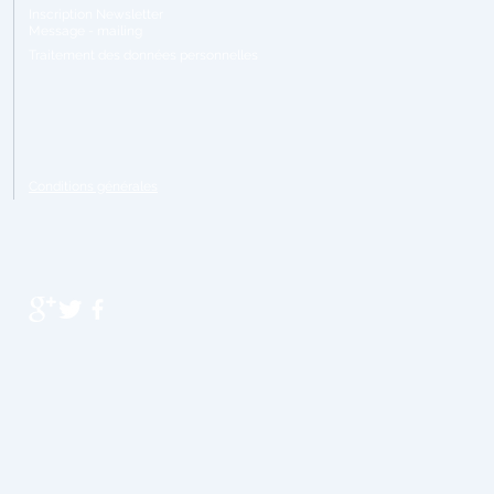
Inscription Newsletter
Message - mailing
Traitement
des données personnelles
Conditions générales