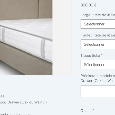
Prix
800,00 €
Largeur tête de lit B
Sélectionner
Hauteur tête de lit B
Sélectionner
Tissus Beka
*
Sélectionner
Précisez le modèle e
Drawer (Oak ou Waln
ies
ood Drawer (Oak ou Walnut)
Quantité
*
ont pas disponible.