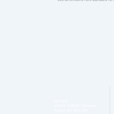
JSM SPRL
LITERIE CONFORT Malmedy
Avenue des Alliés 98b