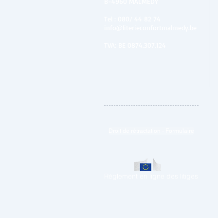
B-4960 MALMEDY
Tel :
080/ 44 82 74
info@literieconfortmalmedy.be
TVA: BE 0874.307.124
Droit de rétractation - Formulaire
Règlement en ligne des litiges