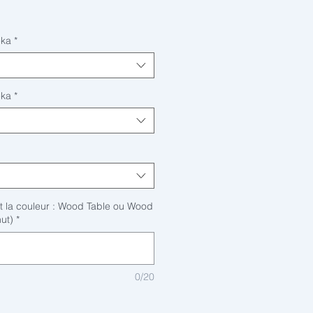
eka
*
eka
*
t la couleur : Wood Table ou Wood
ut)
*
0/20