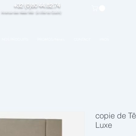
+32 (0)80 44.82.74
venue des Alliés 98b (à côté du Quick)
NOS PRODUITS
PROMOS/News
CONTACT
PROS
copie de Tê
Luxe