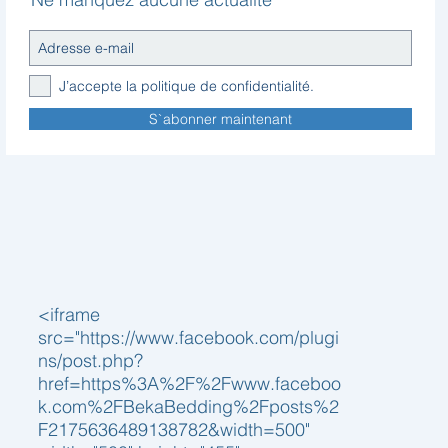
J’accepte la politique de confidentialité.
S`abonner maintenant
<iframe
src="https://www.facebook.com/plugi
ns/post.php?
href=https%3A%2F%2Fwww.faceboo
k.com%2FBekaBedding%2Fposts%2
F2175636489138782&width=500"