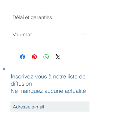
Délai et garanties
Article sur commande, livré sous 4-6
Valumat
semaines.
La contribution
Garanties:
environnementale Valumat est
Nous croyons en nos produits et
comprise dans les prix affichés et est
sommes convaincus que vous serez
obligatoire sur tous matelas et sur-
très satisfaitde votre matelas Beka®
matelas :
GELTEX®. C’est pourquoi nous vous
Inscrivez-vous à notre liste de
matelas <120cm = 8,5€
offrons 2 x des garanties* :
diffusion
matelas >=120cm + 17€
LA GARANTIE DE SATISFACTION
Ne manquez aucune actualité
GELTEX®*
10 ANS DE GARANTIE
DEGRESSIVES
J’accepte la politique de
Toutes les infos sur la page Geltex
confidentialité.
inside
S`abonner maintenant