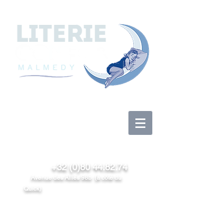
Se connecter
+32 (0)80 44.82.74
Avenue des Alliés 98b (à côté du
Quick)