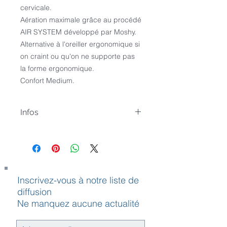
cervicale.
Aération maximale grâce au procédé 
AIR SYSTEM développé par Moshy.
Alternative à l'oreiller ergonomique si 
on craint ou qu'on ne supporte pas 
la forme ergonomique.
Confort Medium.
Infos
Premium 60x40
CONFORT STANDARD (soft)
Oreiller de mousse de polyuréthane
à absorption
Inscrivez-vous à notre liste de
d’énergie, constituée de cellules
diffusion
ouvertes
Ne manquez aucune actualité
micro-aérées, à base d’huile
végétale. Produit