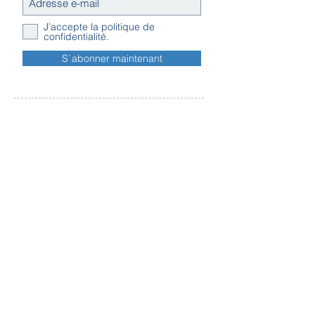
renouvelable et respectueux de
l’environnement.
J’accepte la politique de
confidentialité.
COMPOSITION:
S`abonner maintenant
• Housse extérieure: tissu piqué
100% coton (sanfor).
• Housse intérieure: tissu uni 100%
coton.
• Garnissage: 100% PU
Contact
viscoélastique perforé
à base d´huile végétale.
Horaires
Adresse
d'ouverture
Inscription
Message - mailing
Newsletter
Conditions
générales
Règlement en ligne des litiges
Traitement
des données personnelles