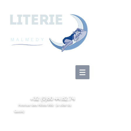
Se connecter
+32 (0)80 44.82.74
Avenue des Alliés 98b (à côté du
Quick)