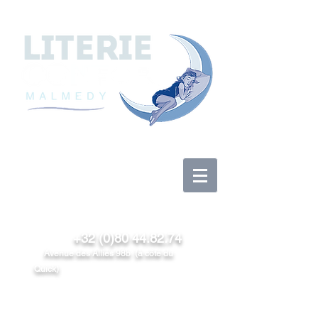
Se connecter
+32 (0)80 44.82.74
Avenue des Alliés 98b (à côté du
Quick)