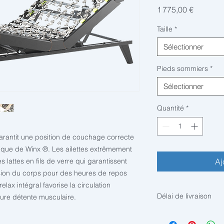
Prix
1 775,00 €
Taille
*
Sélectionner
Pieds sommiers
*
Sélectionner
Quantité
*
rantit une position de couchage correcte
nique de Winx
®
. Les ailettes extrêmement
 lattes en fils de verre qui garantissent
Aj
ession du corps pour des heures de repos
lax intégral favorise la circulation
Délai de livraison
eure détente musculaire.
Article uniquement s