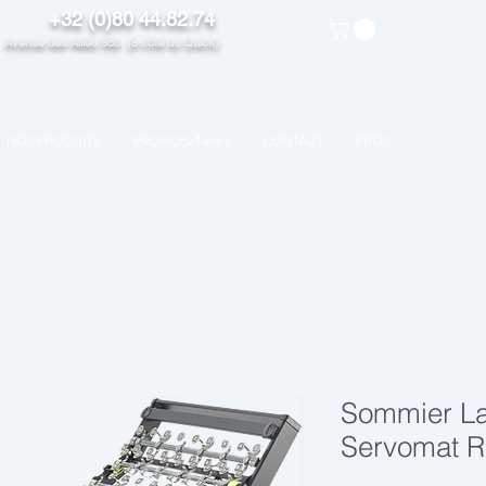
+32 (0)80 44.82.74
venue des Alliés 98b (à côté du Quick)
NOS PRODUITS
PROMOS/News
CONTACT
PROS
Sommier La
Servomat R