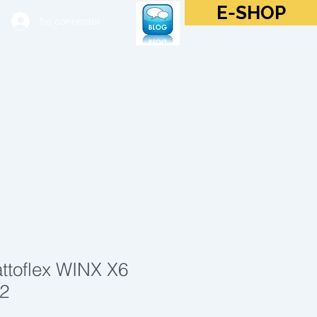
E-SHOP
Se connecter
ttoflex WINX X6
2