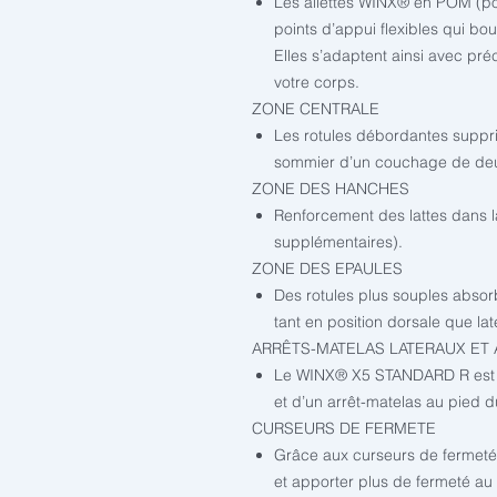
Les ailettes WINX® en POM (p
points d’appui flexibles qui b
Elles s’adaptent ainsi avec pr
votre corps.
ZONE CENTRALE
Les rotules débordantes suppri
sommier d’un couchage de de
ZONE DES HANCHES
Renforcement des lattes dans l
supplémentaires).
ZONE DES EPAULES
Des rotules plus souples absor
tant en position dorsale que lat
ARRÊTS-MATELAS LATERAUX ET A
Le WINX® X5 STANDARD R est po
et d’un arrêt-matelas au pied du
CURSEURS DE FERMETE
Grâce aux curseurs de fermeté,
et apporter plus de fermeté au 