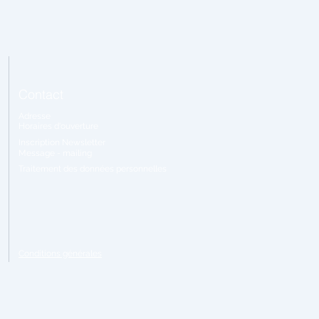
Contact
Adresse
Horaires
d'ouverture
Inscription Newsletter
Message - mailing
Traitement
des données personnelles
Conditions générales