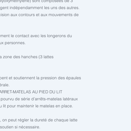
olyoxyméthylène) sont composées de 3
ougent indépendamment les uns des autres.
écision aux contours et aux mouvements de
ment le contact avec les longerons du
ux personnes.
a zone des hanches (3 lattes
bent et soutiennent la pression des épaules
érale.
RRET-MATELAS AU PIED DU LIT
urvu de série d’arrêts-matelas latéraux
 lit pour maintenir le matelas en place.
 on peut régler la dureté de chaque latte
soutien si nécessaire.