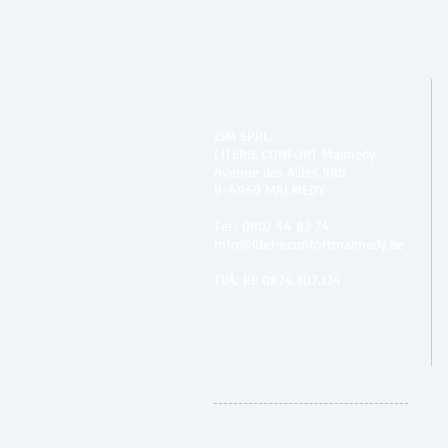
JSM SPRL
LITERIE CONFORT Malmedy
Avenue des Alliés 98b
B-4960 MALMEDY
Tel :
080/ 44 82 74
info@literieconfortmalmedy.be
TVA: BE 0874.307.124