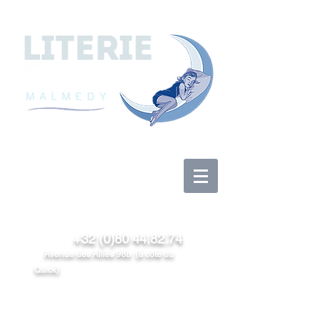
Se connecter
+32 (0)80 44.82.74
Avenue des Alliés 98b (à côté du
Quick)