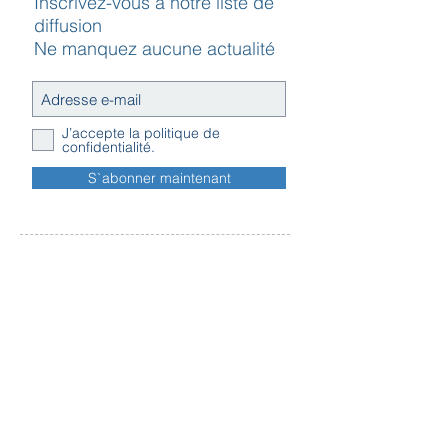
Inscrivez-vous à notre liste de
diffusion
Ne manquez aucune actualité
J’accepte la politique de
confidentialité.
S`abonner maintenant
Contact
Horaires
Adresse
d'ouverture
Inscription
Message - mailing
Newsletter
Conditions
générales