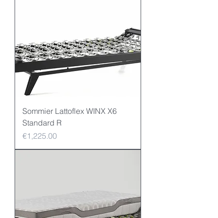
Sommier Lattoflex WINX X6
Standard R
Price
€1,225.00