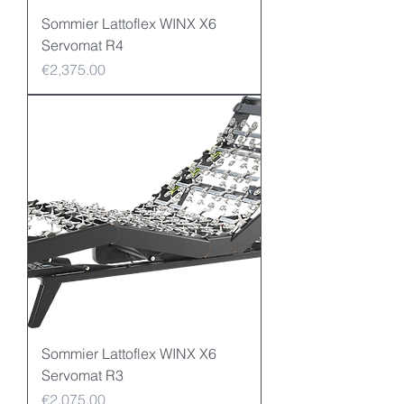
Sommier Lattoflex WINX X6
Servomat R4
Price
€2,375.00
Sommier Lattoflex WINX X6
Servomat R3
Price
€2,075.00