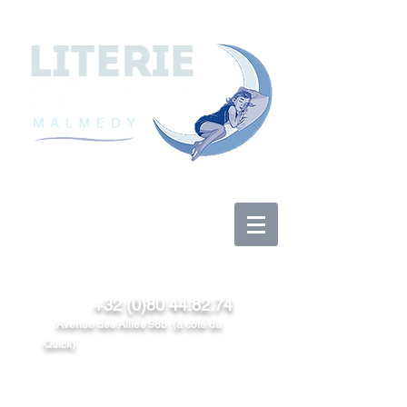
Log In
+32 (0)80 44.82.74
Avenue des Alliés 98b (à côté du
Quick)