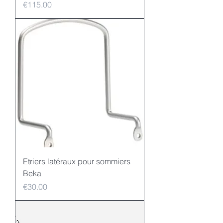
Price
€115.00
Etriers latéraux pour sommiers
Beka
Price
€30.00