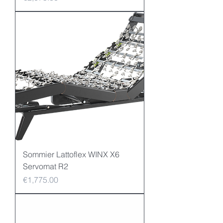
Sommier Lattoflex WINX X6
Servomat R2
Price
€1,775.00