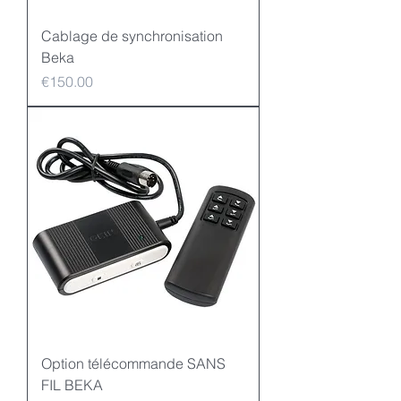
Cablage de synchronisation
Beka
Price
€150.00
Option télécommande SANS
FIL BEKA