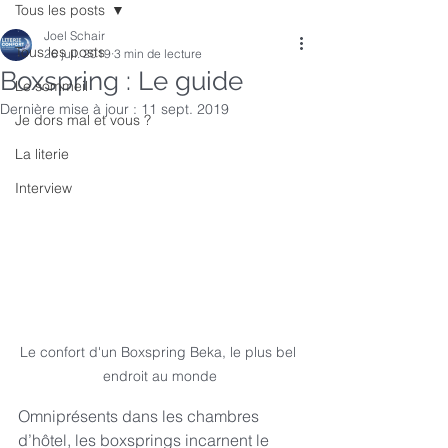
Tous les posts
Joel Schair
Tous les posts
26 juil. 2019
3 min de lecture
Boxspring : Le guide
Le sommeil
Dernière mise à jour :
11 sept. 2019
Je dors mal et vous ?
La literie
Interview
Le confort d'un Boxspring Beka, le plus bel 
endroit au monde
Omniprésents dans les chambres 
d’hôtel, les boxsprings incarnent le 