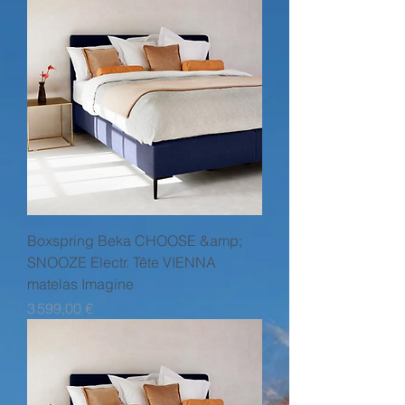
Boxspring Beka CHOOSE &amp;
SNOOZE Electr. Tête VIENNA
matelas Imagine
Prix
3 599,00 €