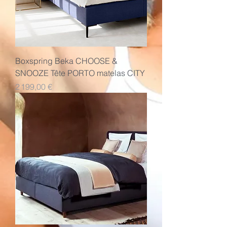
Boxspring Beka CHOOSE &
SNOOZE Tête PORTO matelas CITY
Prix
2 199,00 €